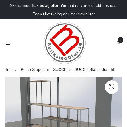
Skicka med fraktbolag eller hämta dina varor direkt hos oss.
Egen tillverkning ger stor flexibilitet
0
Hem
Podie Stapelbar - SUCCE
SUCCE Stål podie - 50