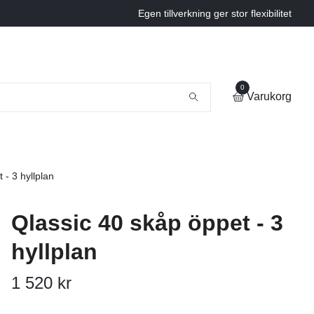
Egen tillverkning ger stor flexibilitet
0
Varukorg
 - 3 hyllplan
Qlassic 40 skåp öppet - 3
hyllplan
1 520 kr