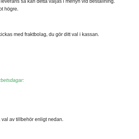
 leverans så kan detta väljas i menyn vid beställning.
ot högre.
kickas med fraktbolag, du gör ditt val i kassan.
arbetsdagar:
 val av tillbehör enligt nedan.