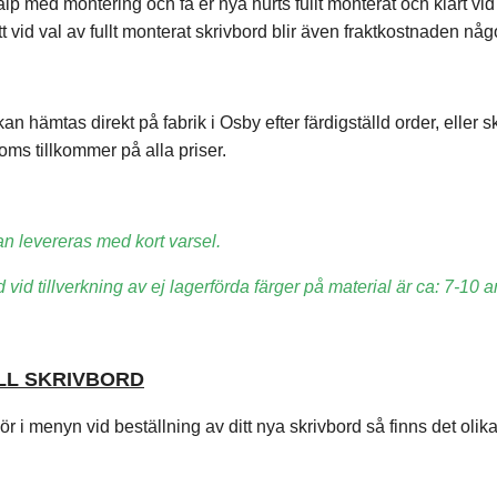
älp med montering och få er nya hurts fullt monterat och klart vid
t vid val av fullt monterat skrivbord blir även fraktkostnaden någ
 hämtas direkt på fabrik i Osby efter färdigställd order, eller s
ms tillkommer på alla priser.
n levereras med kort varsel.
 vid tillverkning av ej lagerförda färger på material är ca: 7-10 
ILL SKRIVBORD
r i menyn vid beställning av ditt nya skrivbord så finns det olika