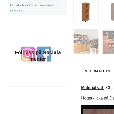
Outlet - Nya & Beg. möbler och
inredning
Följ oss på Sociala
medier
INFORMATION
Material val
- Obs
Högerklicka på De