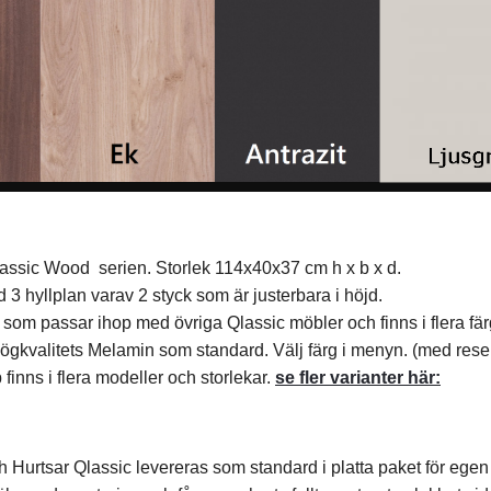
lassic Wood serien. Storlek 114x40x37 cm h x b x d.
 3 hyllplan varav 2 styck som är justerbara i höjd.
 som passar ihop med övriga Qlassic möbler och finns i flera färge
 högkvalitets Melamin som standard. Välj färg i menyn. (med reser
finns i flera modeller och storlekar.
se fler varianter här:
h Hurtsar Qlassic levereras som standard i platta paket för ege