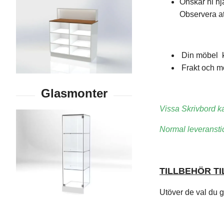
Önskar ni hj
Observera at
Din möbel kan
Frakt och mo
Vissa Skrivbord ka
Normal leveranstid
TILLBEHÖR T
Utöver de val du gö