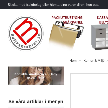
Skicka med fraktbolag eller hämta dina varor direkt hos oss.
Hem
Kontor & Miljö
Kontakta kundservice i Osby
0479-165 45
Se våra artiklar i menyn