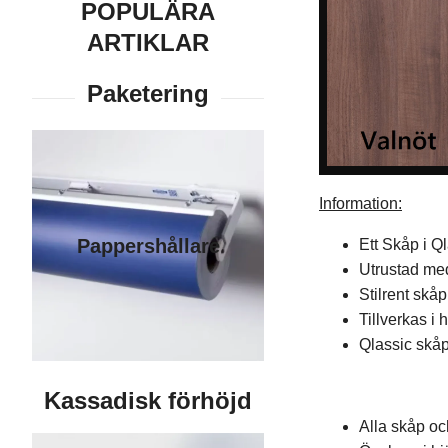
POPULÄRA
ARTIKLAR
Information:
Pappershållare
Ett Skåp i Q
Utrustad med
Stilrent skåp
Tillverkas i
Qlassic skåp 
Alla skåp oc