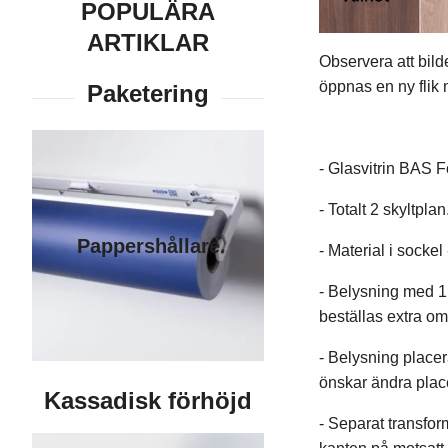
POPULÄRA
ARTIKLAR
Observera att bild
öppnas en ny flik m
- Glasvitrin BAS F
- Totalt 2 skyltplan
Pappershållare
- Material i socke
- Belysning med 1
beställas extra om
- Belysning placer
önskar ändra plac
- Separat transfor