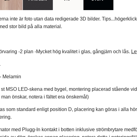
erna inte är foto utan data redigerade 3D bilder. Tips...högerklic
ed stor bild på alla material.
örvaring -2 plan -Mycket hög kvalitet i glas, gångjärn och lås.
Le
.
l - Melamin
 st MSO LED-skena med bygel, montering placerad stående vid d
 man önskar, notera i fältet era önskemål)
as som standard enligt position D, placering kan göras i alla hörn
ering.
mator med Plugg-In kontakt i botten inklusive strömbrytare medf