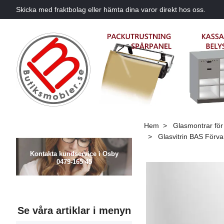
Skicka med fraktbolag eller hämta dina varor direkt hos oss.
Hem
Glasmontrar för 
Glasvitrin BAS Förva
Kontakta kundservice i Osby
0479-165 45
Se våra artiklar i menyn