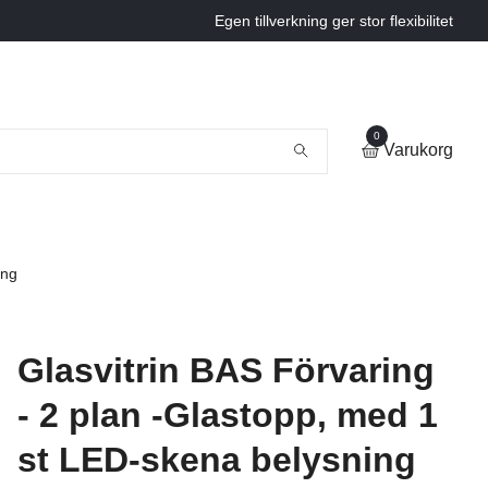
Egen tillverkning ger stor flexibilitet
0
Varukorg
ing
Glasvitrin BAS Förvaring
- 2 plan -Glastopp, med 1
st LED-skena belysning