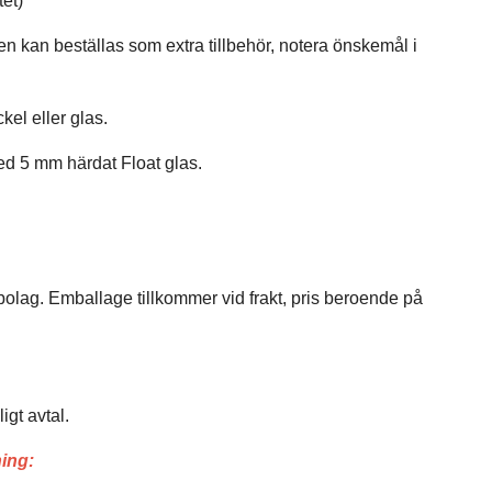
tet)
sen kan beställas som extra tillbehör, notera önskemål i
el eller glas.
med 5 mm härdat Float glas.
ktbolag. Emballage tillkommer vid frakt, pris beroende på
igt avtal.
ning: