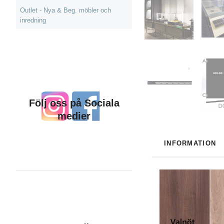
Outlet - Nya & Beg. möbler och
inredning
Följ oss på Sociala
medier
INFORMATION