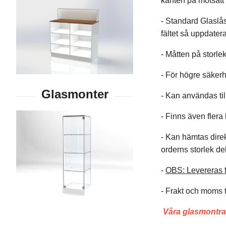
kanten på motsatt 
- Standard Glaslås
fältet så uppdater
- Måtten på storle
- För högre säkerh
- Kan användas till
- Finns även flera 
- Kan hämtas direk
orderns storlek de
-
OBS: Levereras f
- Frakt och moms ti
Våra glasmontrar