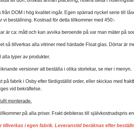
sida av dörr, önskas annan placering, notera detta i noteringsfäl
 från DOM i hög kvalitet ingår. Egen spärrad nyckel serie till lå
ar vi beställning. Kostnad för detta tillkommer med 450:-
kar är ca: mått och kan avvika beroende på var man mäter på sock
et så tillverkas alla vitriner med härdade Float glas. Dörrar är 
 alla typer av produkter.
liknande versioner att beställa i olika storlekar, se mer i menyn.
t på fabrik i Osby efter färdigställd order, eller skickas med fra
lges vid bekräftelse.
ullt monterade.
llkommer på alla priser. Frakt debiteras till självkostnadspris enl
 tillverkas i egen fabrik. Leveranstid beräknas efter beställ