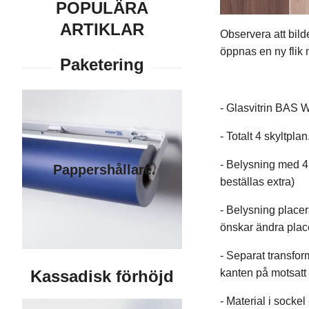
POPULÄRA
ARTIKLAR
Observera att bild
öppnas en ny flik m
- Glasvitrin BAS W
- Totalt 4 skyltplan
- Belysning med 4 
Pappershållare
beställas extra)
- Belysning placer
önskar ändra plac
- Separat transfor
kanten på motsatt 
- Material i socke