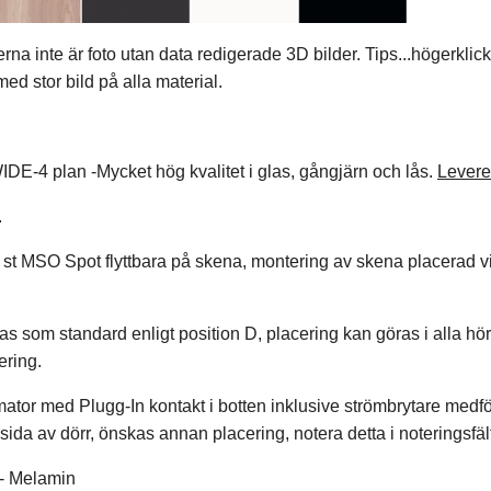
erna inte är foto utan data redigerade 3D bilder. Tips...högerklic
ed stor bild på alla material.
IDE-4 plan -Mycket hög kvalitet i glas, gångjärn och lås.
Leverer
.
st MSO Spot flyttbara på skena, montering av skena placerad vi
as som standard enligt position D, placering kan göras i alla hörn
ering.
mator med Plugg-In kontakt i botten inklusive strömbrytare medf
sida av dörr, önskas annan placering, notera detta i noteringsfäl
l - Melamin