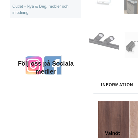
Outlet - Nya & Beg. möbler och
inredning
Följ oss på Sociala
medier
INFORMATION