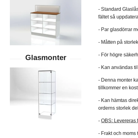
- Standard Glaslås
fältet så uppdater
- Par glasdörrar m
- Måtten på storle
- För högre säkerh
- Kan användas till
- Denna monter kan
tillkommer en kos
- Kan hämtas direk
orderns storlek de
-
OBS: Levereras f
- Frakt och moms ti