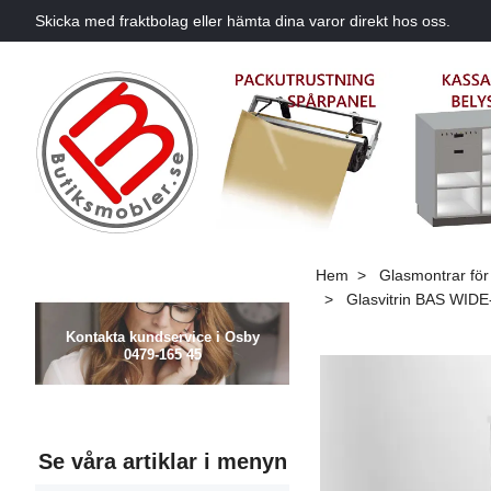
Skicka med fraktbolag eller hämta dina varor direkt hos oss.
Hem
Glasmontrar för 
Glasvitrin BAS WIDE-
Kontakta kundservice i Osby
0479-165 45
Se våra artiklar i menyn