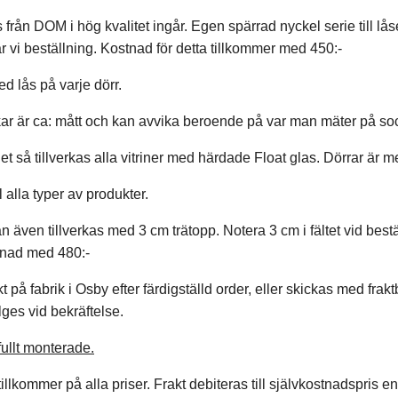
 från DOM i hög kvalitet ingår. Egen spärrad nyckel serie till lå
ar vi beställning. Kostnad för detta tillkommer med 450:-
ed lås på varje dörr.
kar är ca: mått och kan avvika beroende på var man mäter på sock
et så tillverkas alla vitriner med härdade Float glas. Dörrar är 
 alla typer av produkter.
 även tillverkas med 3 cm trätopp. Notera 3 cm i fältet vid best
tnad med 480:-
t på fabrik i Osby efter färdigställd order, eller skickas med fra
lges vid bekräftelse.
ullt monterade.
llkommer på alla priser. Frakt debiteras till självkostnadspris enl