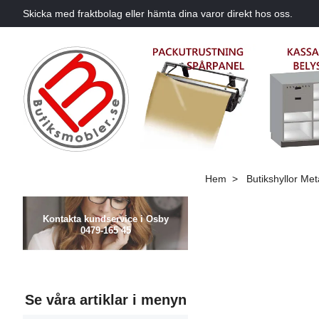
Skicka med fraktbolag eller hämta dina varor direkt hos oss.
Hem
Butikshyllor Meta
Kontakta kundservice i Osby
0479-165 45
Se våra artiklar i menyn