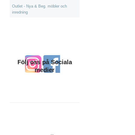
Outlet - Nya & Beg. möbler och
inredning
Följ oss på Sociala
medier