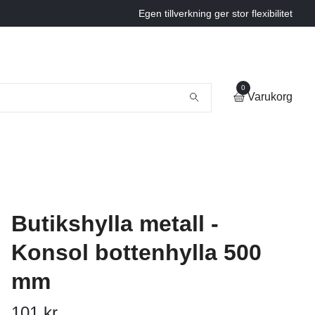
Egen tillverkning ger stor flexibilitet
0
Varukorg
Butikshylla metall -
Konsol bottenhylla 500
mm
101 kr