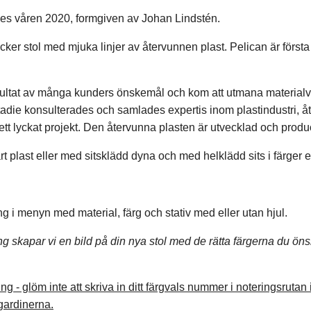
des våren 2020, formgiven av Johan Lindstén.
cker stol med mjuka linjer av återvunnen plast. Pelican är först
esultat av många kunders önskemål och kom att utmana materialval
stadie konsulterades och samlades expertis inom plastindustri, å
r ett lyckat projekt. Den återvunna plasten är utvecklad och produ
rt plast eller med sitsklädd dyna och med helklädd sits i färger en
ng i menyn med material, färg och stativ med eller utan hjul.
ning skapar vi en bild på din nya stol med de rätta färgerna du ön
ng - glöm inte att skriva in ditt färgvals nummer i noteringsruta
gardinerna.