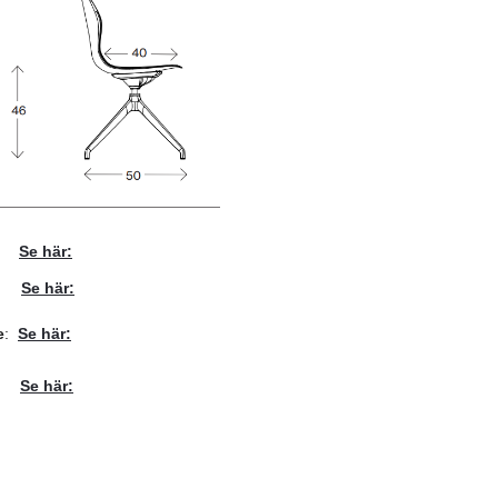
Se här:
:
Se här:
e
:
Se här:
Se här: