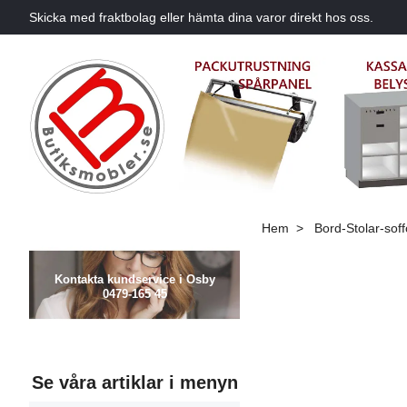
Skicka med fraktbolag eller hämta dina varor direkt hos oss.
Hem
Bord-Stolar-soff
Kontakta kundservice i Osby
0479-165 45
Se våra artiklar i menyn