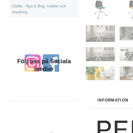
Outlet - Nya & Beg. möbler och
inredning
Följ oss på Sociala
medier
INFORMATION