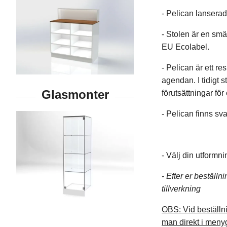
- Pelican lansera
- Stolen är en smä
EU Ecolabel.
- Pelican är ett r
agendan. I tidigt 
förutsättningar fö
- Pelican finns sva
- Välj din utformni
- Efter er beställ
tillverkning
OBS: Vid beställni
man direkt i meny