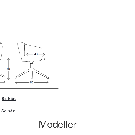
Se här:
Se här: