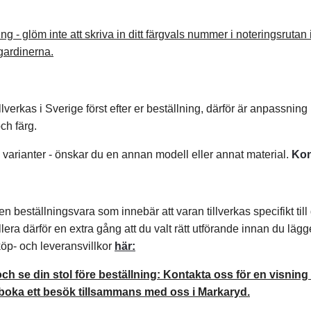
ng - glöm inte att skriva in ditt färgvals nummer i noteringsruta
gardinerna.
verkas i Sverige först efter er beställning, därför är anpassning 
ch färg.
a varianter - önskar du en annan modell eller annat material.
Kon
n beställningsvara som innebär att varan tillverkas specifikt til
llera därför en extra gång att du valt rätt utförande innan du lägg
öp- och leveransvillkor
här:
 och se din stol före beställning: Kontakta oss för en visn
 boka ett besök tillsammans med oss i Markaryd.