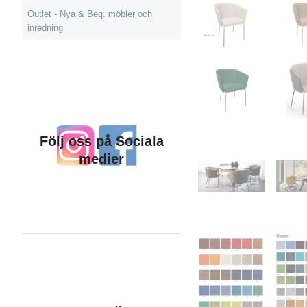
Outlet - Nya & Beg. möbler och
inredning
Följ oss på Sociala
medier