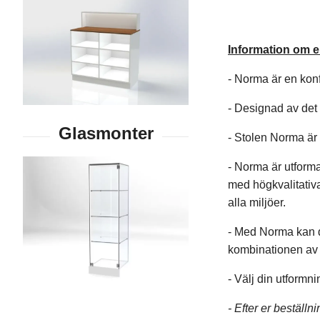
Information om 
- Norma är en kon
- Designad av det 
- Stolen Norma är 
- Norma är utform
med högkvalitativa
alla miljöer.
- Med Norma kan du
kombinationen av s
- Välj din utformni
- Efter er beställ