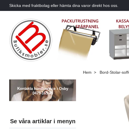
Skicka med fraktbolag eller hämta dina varor direkt hos oss.
Hem
Bord-Stolar-soff
Kontakta kundservice i Osby
0479-165 45
Se våra artiklar i menyn