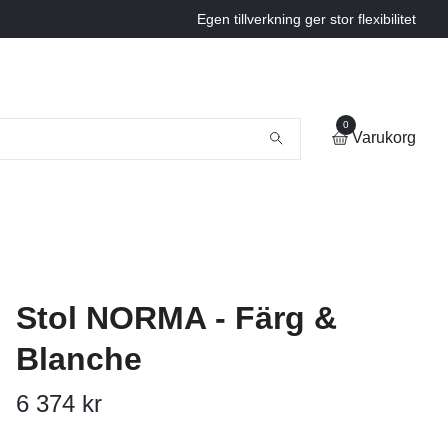
Egen tillverkning ger stor flexibilitet
0
Varukorg
Stol NORMA - Färg &
Blanche
6 374 kr