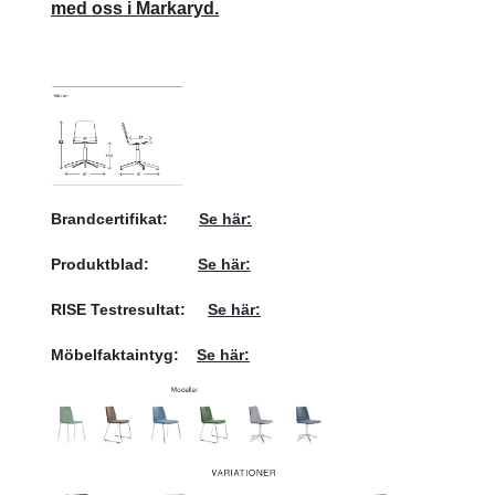
med oss i Markaryd.
Brandcertifikat:
Se här:
Produktblad:
Se här:
RISE Testresultat:
Se här:
Möbelfaktaintyg:
Se här: