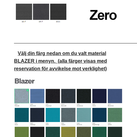
____________________________________________
Välj din färg nedan om du valt material
BLAZER i menyn.
(alla färger visas med
reservation för avvikelse mot verklighet)