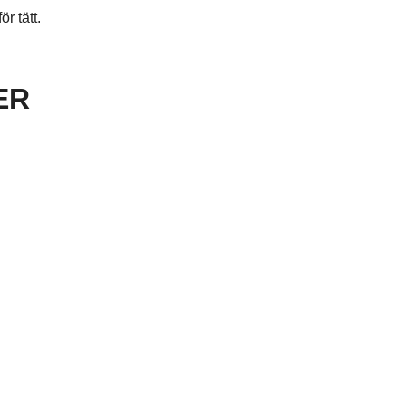
r tätt.
ER