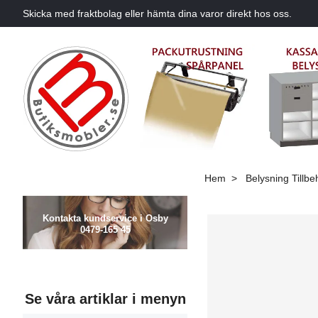
Skicka med fraktbolag eller hämta dina varor direkt hos oss.
Hem
Belysning Tillbe
Kontakta kundservice i Osby
0479-165 45
Se våra artiklar i menyn