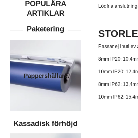
POPULÄRA
Lödfria anslutning
ARTIKLAR
STORLE
Passar ej inuti ev
8mm IP20: 10,4m
10mm IP20: 12,4
Pappershållare
8mm IP62: 13,4m
10mm IP62: 15,4