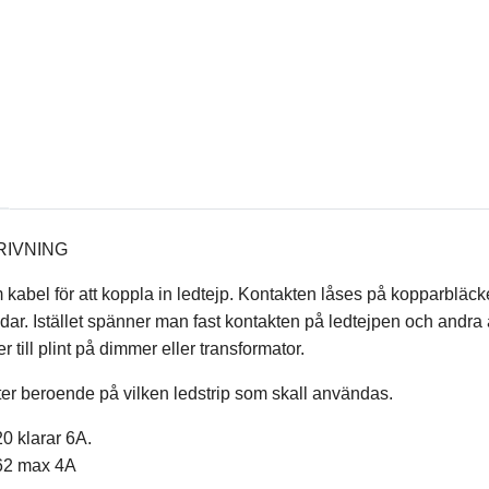
IVNING
kabel för att koppla in ledtejp. Kontakten låses på kopparblä
dar. Istället spänner man fast kontakten på ledtejpen och andra 
r till plint på dimmer eller transformator.
ter beroende på vilken ledstrip som skall användas.
20 klarar 6A.
P62 max 4A