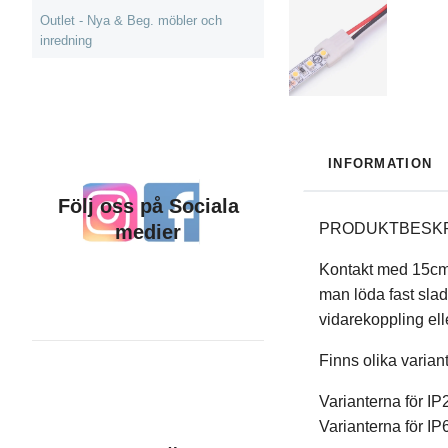
Outlet - Nya & Beg. möbler och
inredning
INFORMATION
Följ oss på Sociala
PRODUKTBESKR
medier
Kontakt med 15cm 
man löda fast slad
vidarekoppling elle
Finns olika varian
Varianterna för IP
Varianterna för I