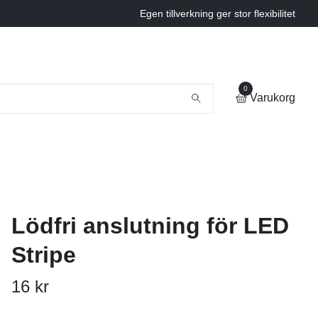
Egen tillverkning ger stor flexibilitet
0
Varukorg
Lödfri anslutning för LED
Stripe
16 kr