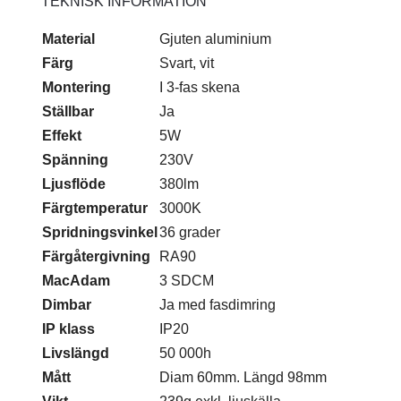
TEKNISK INFORMATION
Material
Gjuten aluminium
Färg
Svart, vit
Montering
I 3-fas skena
Ställbar
Ja
Effekt
5W
Spänning
230V
Ljusflöde
380lm
Färgtemperatur
3000K
Spridningsvinkel
36 grader
Färgåtergivning
RA90
MacAdam
3 SDCM
Dimbar
Ja med fasdimring
IP klass
IP20
Livslängd
50 000h
Mått
Diam 60mm. Längd 98mm